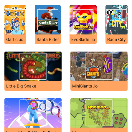
Gartic .io
Santa Rider
EvoBlade .io
Race City
Little Big Snake
MiniGiants .io