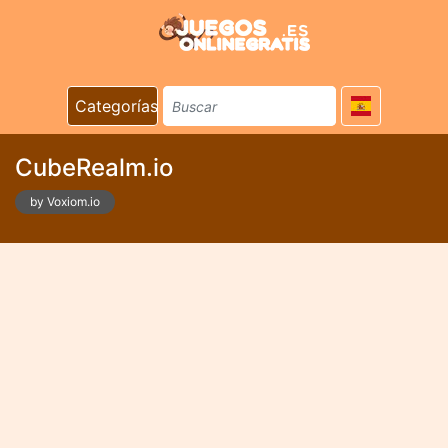
Categorías
CubeRealm.io
by Voxiom.io