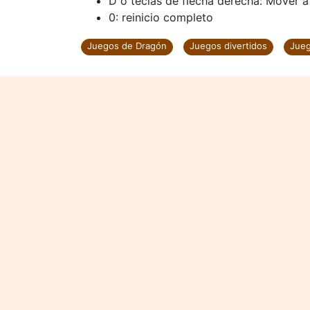
D o teclas de flecha derecha: Mover a
0: reinicio completo
Juegos de Dragón
Juegos divertidos
Jueg