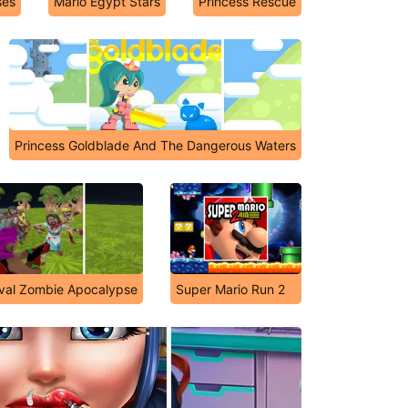
ses
Mario Egypt Stars
Princess Rescue
Princess Goldblade And The Dangerous Waters
ival Zombie Apocalypse
Super Mario Run 2