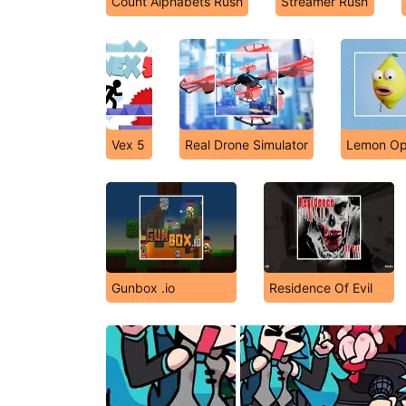
Count Alphabets Rush
Streamer Rush
Vex 5
Real Drone Simulator
Lemon Op
Gunbox .io
Residence Of Evil