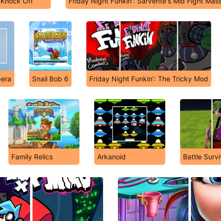
Knock Off
Friday Night Funkin': Sarvente's Mid Fight Mas
era
Snail Bob 6
Friday Night Funkin': The Tricky Mod
Family Relics
Arkanoid
Battle Surv