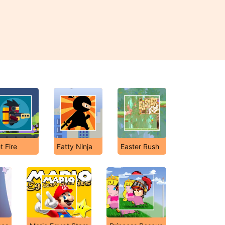
t Fire
Fatty Ninja
Easter Rush