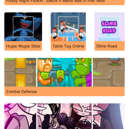
Friday Night Funkin': SMG4 If Mario Was In FNF Mod
Hugie Wugie Slide
Table Tug Online
Slime Road
Zombie Defense