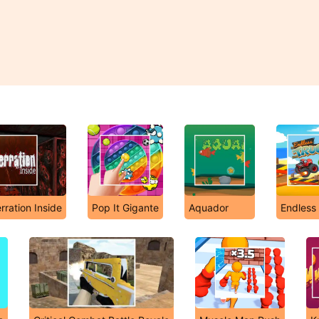
rration Inside
Pop It Gigante
Aquador
Endless