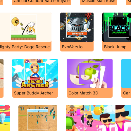
o
Critical Combat Battle Royale
Muscle Man Rush
K
ighty Party: Doge Rescue
EvoWars.io
Black Jump
Super Buddy Archer
Color Match 3D
Car