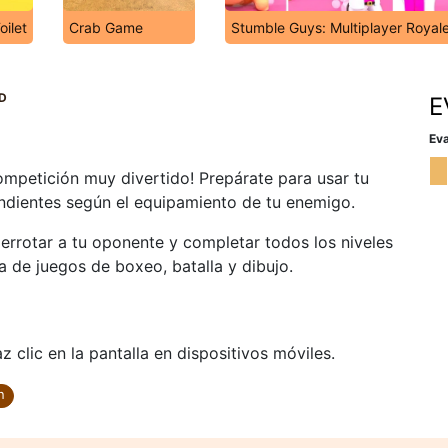
oilet
Crab Game
Stumble Guys: Multiplayer Royal
3D
E
Eva
ompetición muy divertido! Prepárate para usar tu
ondientes según el equipamiento de tu enemigo.
rrotar a tu oponente y completar todos los niveles
a de juegos de boxeo, batalla y dibujo.
 clic en la pantalla en dispositivos móviles.
n