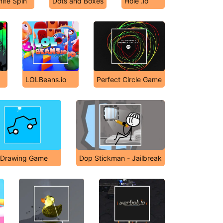
nife Spin
Dots and Boxes
Hole .io
LOLBeans.io
Perfect Circle Game
 Drawing Game
Dop Stickman - Jailbreak