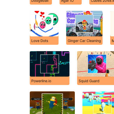
Dodgeball
Agar IO
Cubes 2048.i
Love Dots
Ginger Car Cleaning
M
Powerline.io
Squid Guard