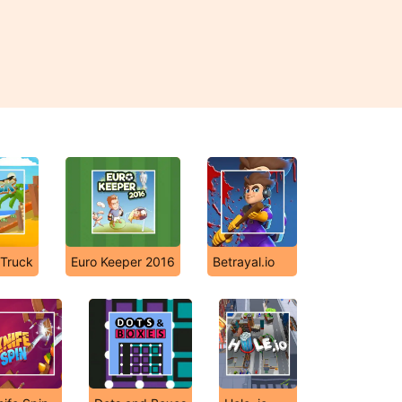
 Truck
Euro Keeper 2016
Betrayal.io