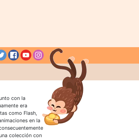
unto con la
guamente era
tas como Flash,
nimaciones en la
 consecuentemente
 una colección con