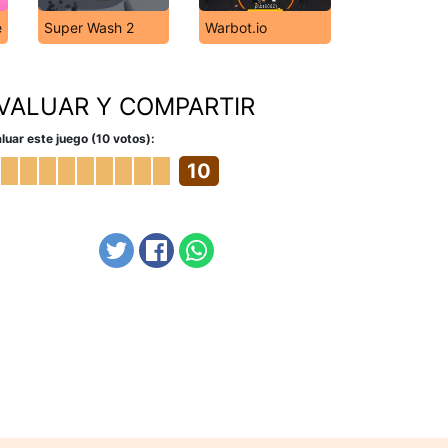
e
Super Wash 2
Warbot.io
VALUAR Y COMPARTIR
luar este juego (10 votos):
10