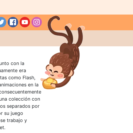
unto con la
guamente era
tas como Flash,
nimaciones en la
 consecuentemente
 una colección con
llos separados por
or su juego
se trabajo y
et.