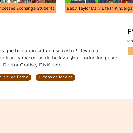
incesses Exchange Students
Baby Taylor Daily Life In Kinderga
r
E
Eva
as que han aparecido en su rostro! Llévala al
on láser y máscaras de belleza. ¡Haz todos los pasos
n Doctor Gratis y Diviértete!
e piel de Barbie
Juegos de Médico