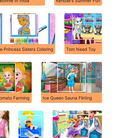
Bonnie In India
Kendall's Summer Fun
e Princess Sisters Coloring
Tom Need Toy
omato Farming
Ice Queen Sauna Flirting