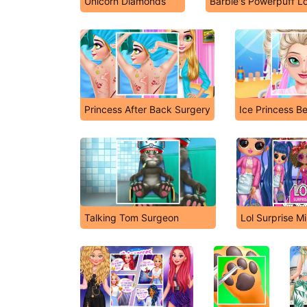
Unicorn Diamonds
Barbie's Powerpuff L
Princess After Back Surgery
Ice Princess B
Talking Tom Surgeon
Lol Surprise Mi