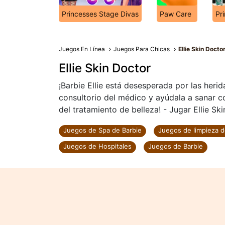
Princesses Stage Divas
Paw Care
Pr
Juegos En Línea
Juegos Para Chicas
Ellie Skin Docto
Ellie Skin Doctor
¡Barbie Ellie está desesperada por las herid
consultorio del médico y ayúdala a sanar c
del tratamiento de belleza! - Jugar Ellie Ski
Juegos de Spa de Barbie
Juegos de limpieza d
Juegos de Hospitales
Juegos de Barbie