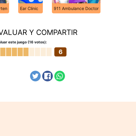
rten
Ear Clinic
911 Ambulance Doctor
VALUAR Y COMPARTIR
luar este juego (16 votos):
6