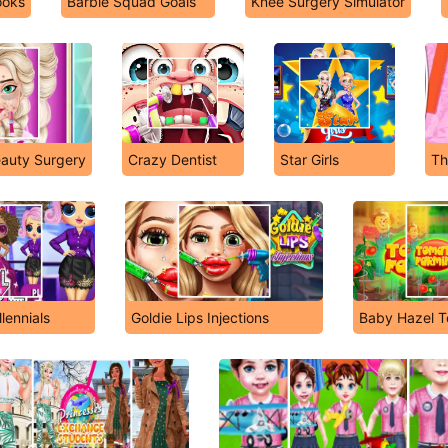
ooks
Barbie Squad Goals
Knee Surgery Simulator
eauty Surgery
Crazy Dentist
Star Girls
Th
llennials
Goldie Lips Injections
Baby Hazel T