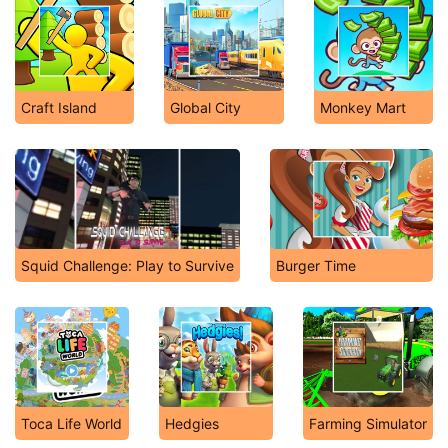
Craft Island
Global City
Monkey Mart
Squid Challenge: Play to Survive
Burger Time
Toca Life World
Hedgies
Farming Simulator