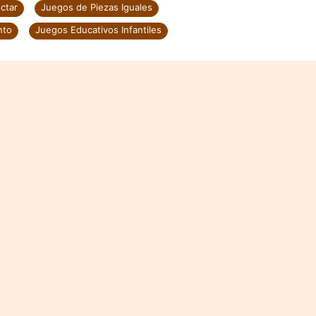
ctar
Juegos de Piezas Iguales
nto
Juegos Educativos Infantiles