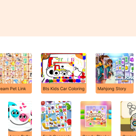
eam Pet Link
Bts Kids Car Coloring
Mahjong Story