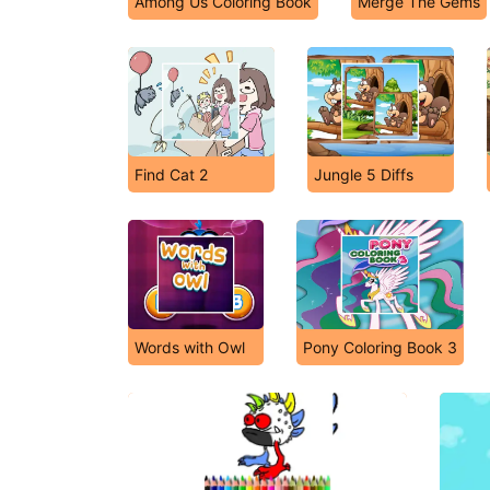
Among Us Coloring Book
Merge The Gems
Find Cat 2
Jungle 5 Diffs
Words with Owl
Pony Coloring Book 3