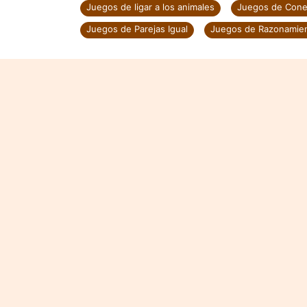
Juegos de ligar a los animales
Juegos de Cone
Juegos de Parejas Igual
Juegos de Razonamie