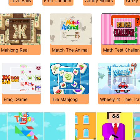
Love Balls
Fruit Connect
Candy Blocks
Crazy 
Mahjong Real
Match The Animal
Math Test Challe
Emoji Game
Tile Mahjong
Wheely 4: Time Tra