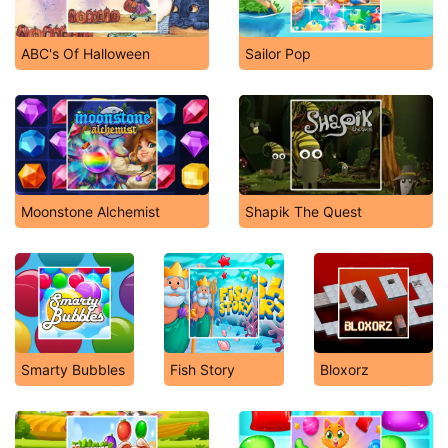
ABC's Of Halloween
Sailor Pop
Moonstone Alchemist
Shapik The Quest
Smarty Bubbles
Fish Story
Bloxorz