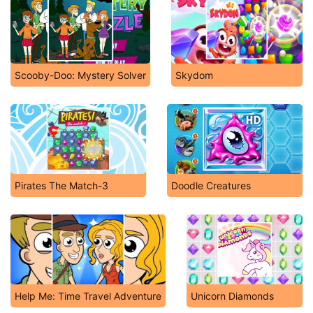
Scooby-Doo: Mystery Solver
Skydom
Pirates The Match-3
Doodle Creatures
Help Me: Time Travel Adventure
Unicorn Diamonds