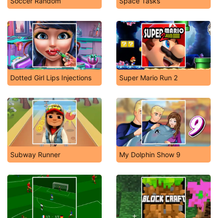
Soccer Random
Space Tasks
Dotted Girl Lips Injections
Super Mario Run 2
Subway Runner
My Dolphin Show 9