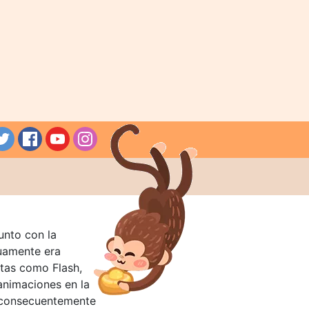
unto con la
guamente era
tas como Flash,
nimaciones en la
 consecuentemente