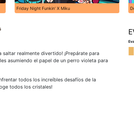
Friday Night Funkin' X Miku
Do
5
E
Eva
a saltar realmente divertido! ¡Prepárate para
les asumiendo el papel de un perro violeta para
nfrentar todos los increíbles desafíos de la
ge todos los cristales!