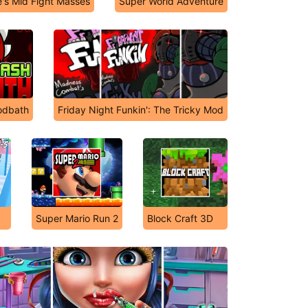
e's Mid Fight Masses
Super World Adventure
odbath
Friday Night Funkin': The Tricky Mod
Super Mario Run 2
Block Craft 3D