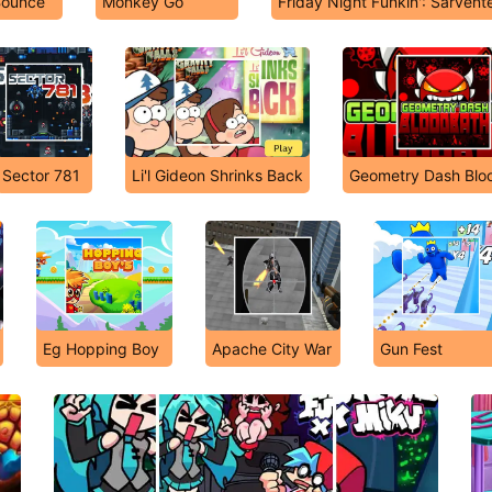
ounce
Monkey Go
Friday Night Funkin': Sarvent
Sector 781
Li'l Gideon Shrinks Back
Geometry Dash Blo
Eg Hopping Boy
Apache City War
Gun Fest