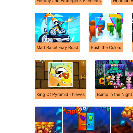
Fireboy and Watergirl 5 Elements
Hopmon B
Mad Race! Fury Road
Push the Colors
King Of Pyramid Thieves
Bump in the Night