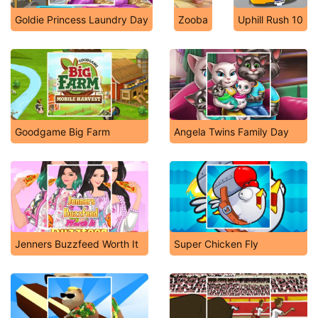
Goldie Princess Laundry Day
Zooba
Uphill Rush 10
Goodgame Big Farm
Angela Twins Family Day
Jenners Buzzfeed Worth It
Super Chicken Fly