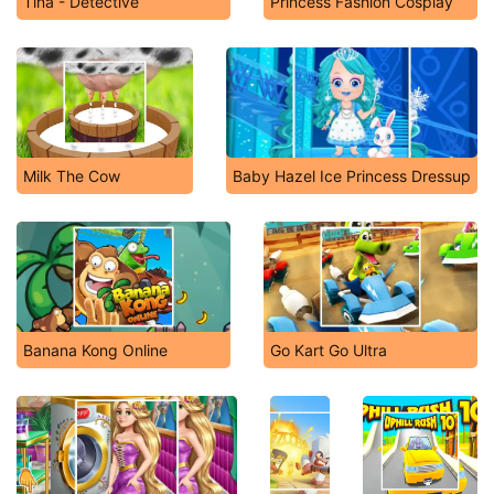
Tina - Detective
Princess Fashion Cosplay
Milk The Cow
Baby Hazel Ice Princess Dressup
Banana Kong Online
Go Kart Go Ultra