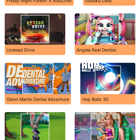
Friday Night Funkin' X AtsuOver
Sudoku Daily
Undead Drive
Angela Real Dentist
Glenn Martin Dental Adventure
Hop Ballz 3D