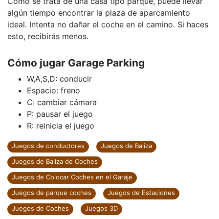
Como se trata de una casa tipo parque, puede llevar
algún tiempo encontrar la plaza de aparcamiento
ideal. Intenta no dañar el coche en el camino. Si haces
esto, recibirás menos.
Cómo jugar Garage Parking
W,A,S,D: conducir
Espacio: freno
C: cambiar cámara
P: pausar el juego
R: reinicia el juego
Juegos de conductores
Juegos de Baliza
Juegos de Baliza de Coches
Juegos de Colocar Coches en el Garaje
Juegos de parque coches
Juegos de Estaciones
Juegos de Coches
Juegos 3D