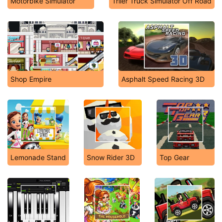
Motorbike Simulator
Triler Truck Simulator Off Road
Shop Empire
Asphalt Speed Racing 3D
Lemonade Stand
Snow Rider 3D
Top Gear