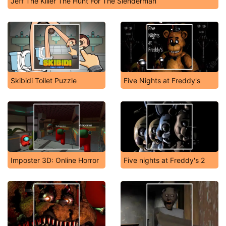
Jeff The Killer The Hunt For The Slenderman
Skibidi Toilet Puzzle
Five Nights at Freddy's
Imposter 3D: Online Horror
Five nights at Freddy's 2