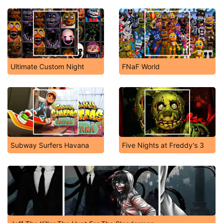
Ultimate Custom Night
FNaF World
Subway Surfers Havana
Five Nights at Freddy's 3