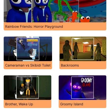
Rainbow Friends: Horror Playground
Cameraman vs Skibidi Toilet
Backrooms
Brother, Wake Up
Groomy Island