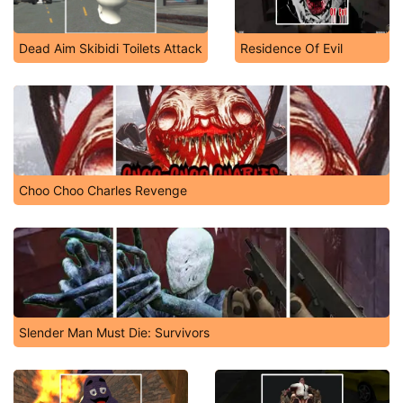
Dead Aim Skibidi Toilets Attack
Residence Of Evil
Choo Choo Charles Revenge
Slender Man Must Die: Survivors