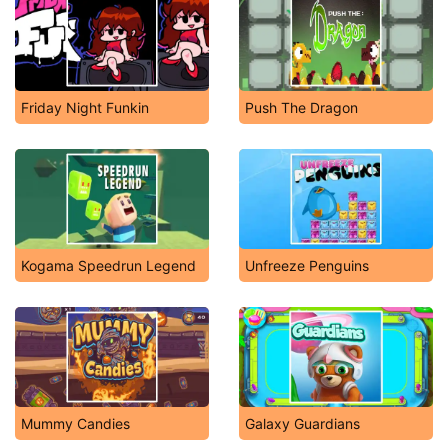
Friday Night Funkin
Push The Dragon
Kogama Speedrun Legend
Unfreeze Penguins
Mummy Candies
Galaxy Guardians