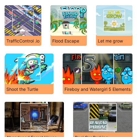
TrafficControl .io
Flood Escape
Let me grow
Shoot the Turtle
Fireboy and Watergirl 5 Elements