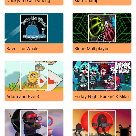
Dockyard Car Parking
Slap Champ
Save The Whale
Slope Multiplayer
Adam and Eve 3
Friday Night Funkin' X Miku