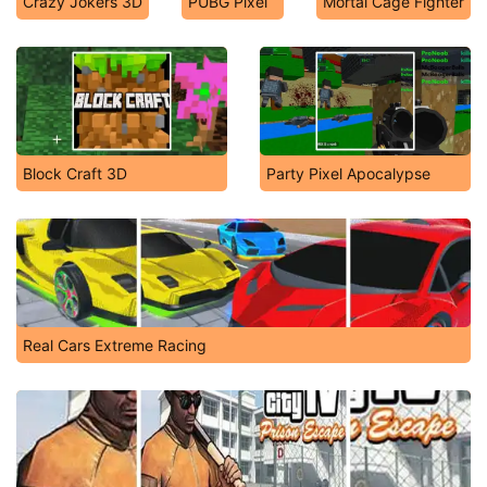
Crazy Jokers 3D
PUBG Pixel
Mortal Cage Fighter
Block Craft 3D
Party Pixel Apocalypse
Real Cars Extreme Racing