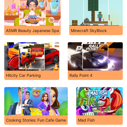
ASMR Beauty Japanese Spa
Minecraft SkyBlock
Hitcity Car Parking
Rally Point 4
Cooking Stories: Fun Cafe Game
Mad Fish