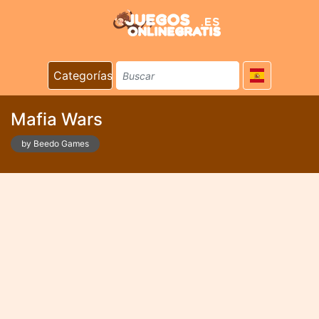
Categorías
Mafia Wars
by Beedo Games