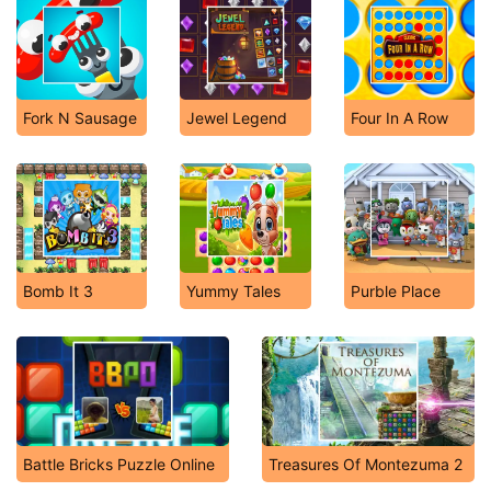
Fork N Sausage
Jewel Legend
Four In A Row
Bomb It 3
Yummy Tales
Purble Place
Battle Bricks Puzzle Online
Treasures Of Montezuma 2