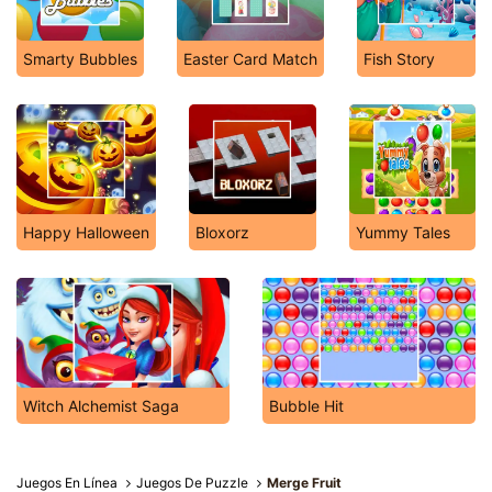
Smarty Bubbles
Easter Card Match
Fish Story
Happy Halloween
Bloxorz
Yummy Tales
Witch Alchemist Saga
Bubble Hit
Juegos En Línea
Juegos De Puzzle
Merge Fruit