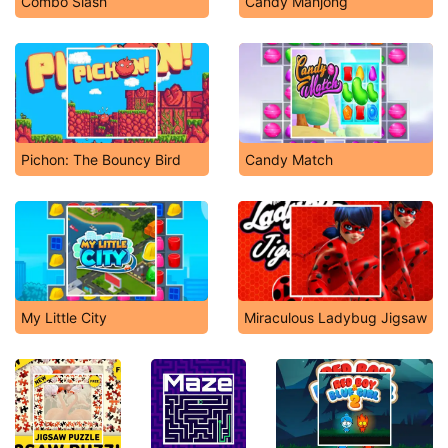
Combo Slash
Candy Mahjong
Pichon: The Bouncy Bird
Candy Match
My Little City
Miraculous Ladybug Jigsaw