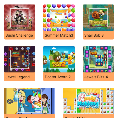
Sushi Challenge
Summer Match3
Snail Bob 8
Jewel Legend
Doctor Acorn 2
Jewels Blitz 4