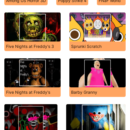
Among US Horror 3D
Poppy Strike 4
FNaF World
Five Nights at Freddy's 3
Sprunki Scratch
Five Nights at Freddy's
Barby Granny