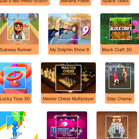
Qual o seu medo oculto?
Banana Poker
Space Tasks
Subway Runner
My Dolphin Show 9
Block Craft 3D
Lucky Toss 3D
Master Chess Multiplayer
Slap Champ