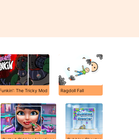
Funkin': The Tricky Mod
Ragdoll Fall