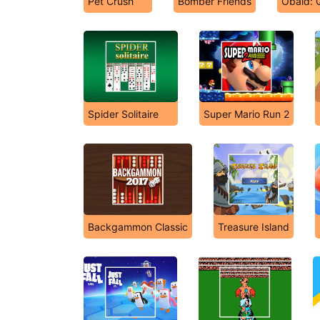
Pet Crush
Bomber Friends
Obaid: 
Spider Solitaire
Super Mario Run 2
Backgammon Classic
Treasure Island