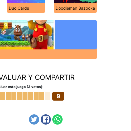
Duo Cards
Doodieman Bazooka
VALUAR Y COMPARTIR
luar este juego (3 votos):
9