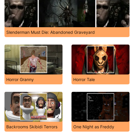
Slenderman Must Die: Abandoned Graveyard
Horror Granny
Horror Tale
Backrooms Skibidi Terrors
One Night as Freddy