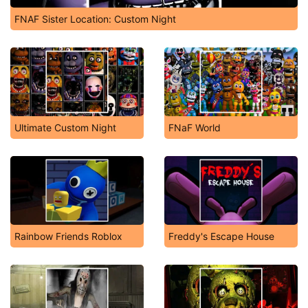
FNAF Sister Location: Custom Night
Ultimate Custom Night
FNaF World
Rainbow Friends Roblox
Freddy's Escape House