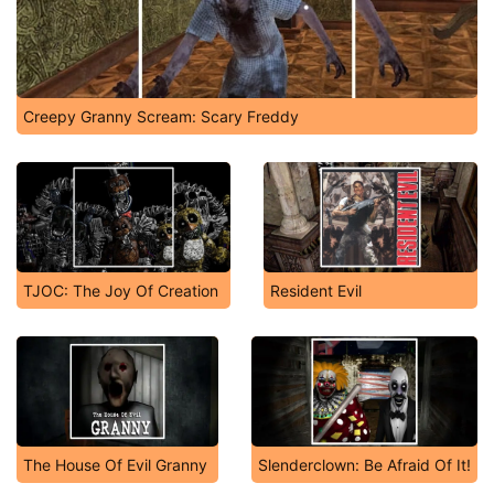
Creepy Granny Scream: Scary Freddy
TJOC: The Joy Of Creation
Resident Evil
The House Of Evil Granny
Slenderclown: Be Afraid Of It!