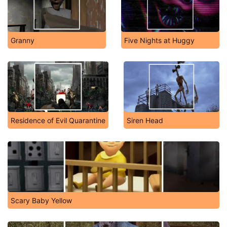
Granny
Five Nights at Huggy
Residence of Evil Quarantine
Siren Head
Scary Baby Yellow