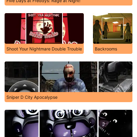
Five Days at Freddys: Rage at Night!
Shoot Your Nightmare Double Trouble
Backrooms
Sniper D City Apocalypse