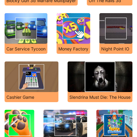
Blocky Gun 3d Warfare Multiplayer
Off The Rails 3d
Car Service Tycoon
Money Factory
Night Point IO
Cashier Game
Slendrina Must Die: The House