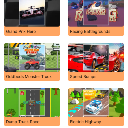
Grand Prix Hero
Racing Battlegrounds
Oddbods Monster Truck
Speed Bumps
Dump Truck Race
Electric Highway