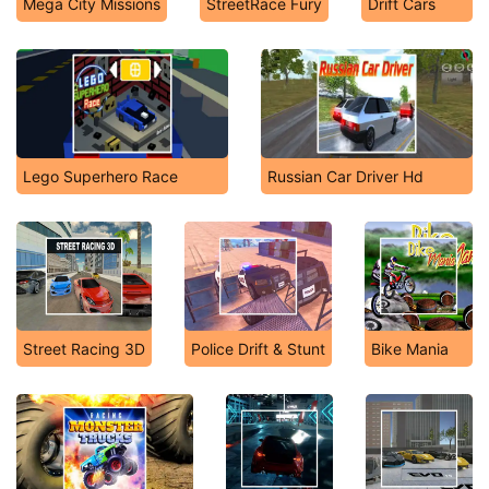
Mega City Missions
StreetRace Fury
Drift Cars
Lego Superhero Race
Russian Car Driver Hd
Street Racing 3D
Police Drift & Stunt
Bike Mania