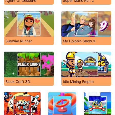
Agent Of Descend
Super Mario Run 2
Subway Runner
My Dolphin Show 9
Block Craft 3D
Idle Mining Empire