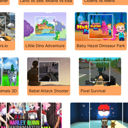
aner
Land Vs Sea: Moana Vs Elsa
Clowns Vs Aliens
rs.io
Little Dino Adventure
Baby Hazel Dinosaur Park
nimals 3D
Rebel Attack Shooter
Pixel Survival