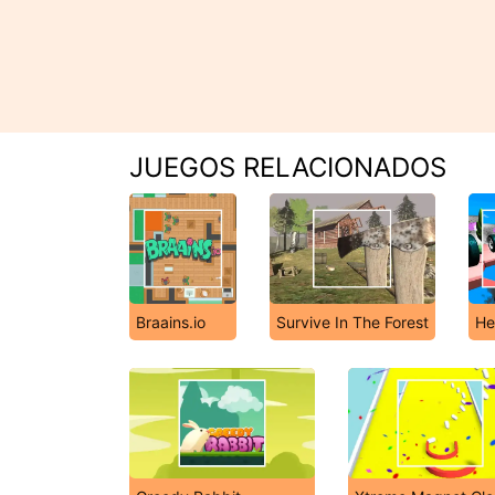
JUEGOS RELACIONADOS
Braains.io
Survive In The Forest
He