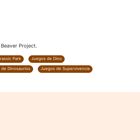
Beaver Project.
rassic Park
Juegos de Dino
 de Dinosaurios
Juegos de Supervivencia