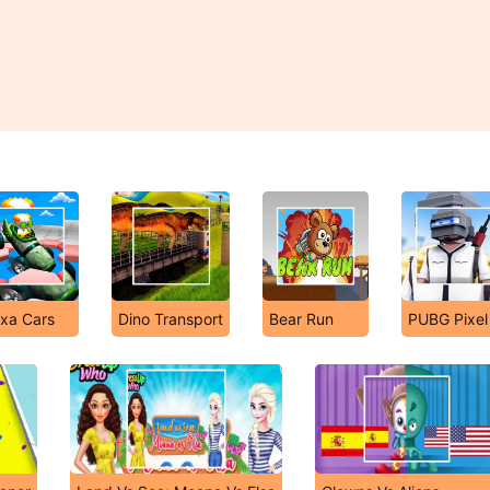
xa Cars
Dino Transport
Bear Run
PUBG Pixel