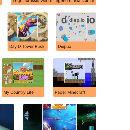
Lego Jurassic World: Legend of Isla Nublar
Day D Tower Rush
Diep.io
My Country Life
Paper Minecraft