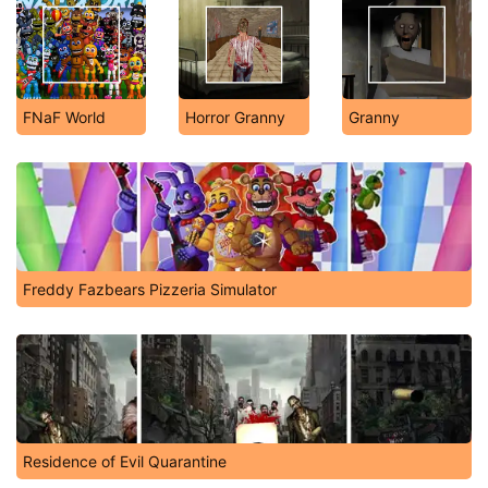
FNaF World
Horror Granny
Granny
Freddy Fazbears Pizzeria Simulator
Residence of Evil Quarantine