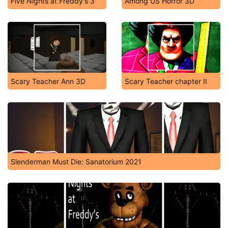
Five Nights at Freddy's 3
Among US Horror 3D
Scary Teacher Ann 3D
Scary Teacher chapter II
Slenderman Must Die: Sanatorium 2021