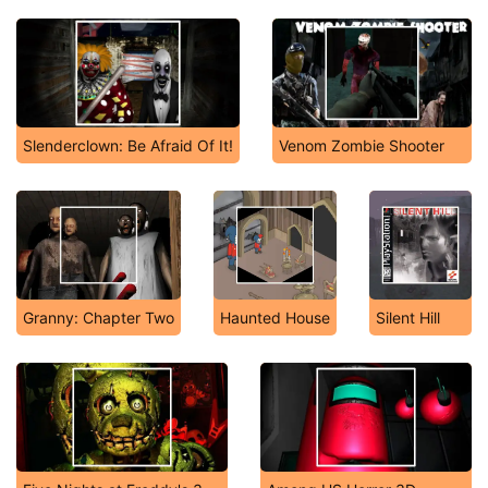
Slenderclown: Be Afraid Of It!
Venom Zombie Shooter
Granny: Chapter Two
Haunted House
Silent Hill