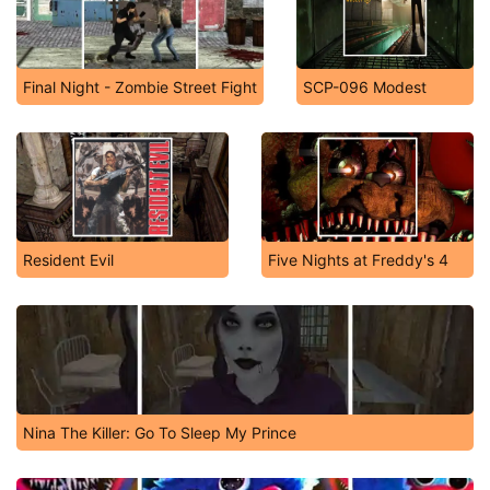
Final Night - Zombie Street Fight
SCP-096 Modest
Resident Evil
Five Nights at Freddy's 4
Nina The Killer: Go To Sleep My Prince