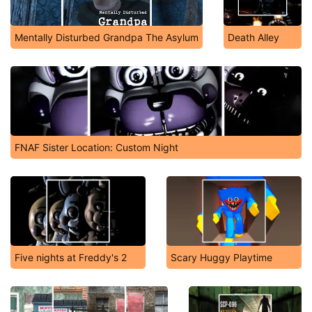
Mentally Disturbed Grandpa The Asylum
Death Alley
FNAF Sister Location: Custom Night
Five nights at Freddy's 2
Scary Huggy Playtime