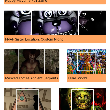
Poppy Playtime Full Game
FNAF Sister Location: Custom Night
Masked Forces Ancient Serpents
FNaF World