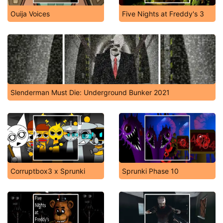
Ouija Voices
Five Nights at Freddy's 3
Slenderman Must Die: Underground Bunker 2021
Corruptbox3 x Sprunki
Sprunki Phase 10