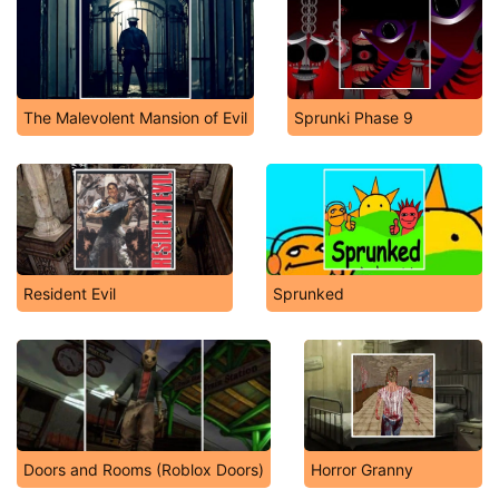
The Malevolent Mansion of Evil
Sprunki Phase 9
Resident Evil
Sprunked
Doors and Rooms (Roblox Doors)
Horror Granny