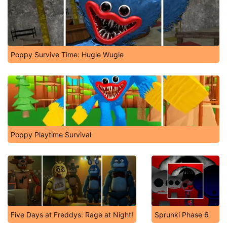
Poppy Survive Time: Hugie Wugie
Poppy Playtime Survival
Five Days at Freddys: Rage at Night!
Sprunki Phase 6