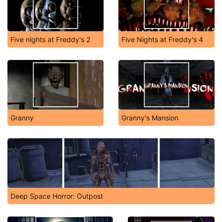
Five nights at Freddy's 2
Five Nights at Freddy's 4
Granny
Granny's Mansion
Deep Space Horror: Outpost