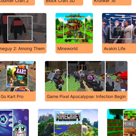
ounter Craft 2
Block Craft 3D
Krunker .io
neguy 2: Among Them
Mineworld
Avakin Life
Go Kart Pro
Game Pixel Apocalypse: Infection Begin