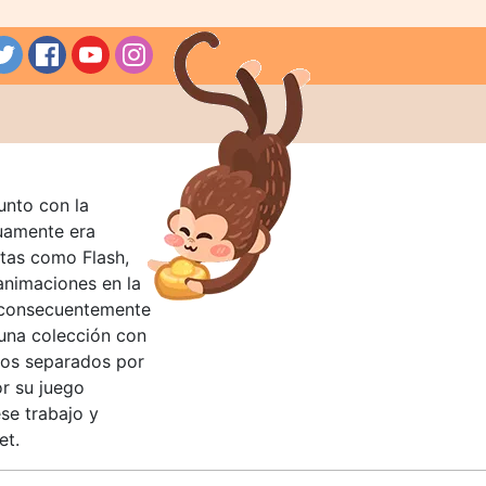
unto con la
guamente era
tas como Flash,
nimaciones en la
 consecuentemente
 una colección con
llos separados por
or su juego
se trabajo y
et.