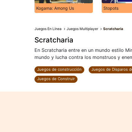
Kogama: Among Us
Stopots
Juegos En Línea
Juegos Multiplayer
Scratcharia
Scratcharia
En Scratcharia entre en un mundo estilo Mi
mundo y lucha contra los monstruos y enemi
Juegos de construcción
Juegos de Disparos d
Juegos de Construir