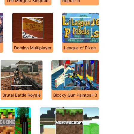
The Mergest Kingdom
Repuls.io
Domino Multiplayer
League of Pixels
Brutal Battle Royale
Blocky Gun Paintball 3