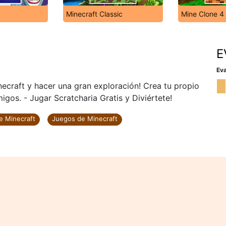
Minecraft Classic
Mine Clone 4
E
Eva
necraft y hacer una gran exploración! Crea tu propio
gos. - Jugar Scratcharia Gratis y Diviértete!
e Minecraft
Juegos de Minecraft