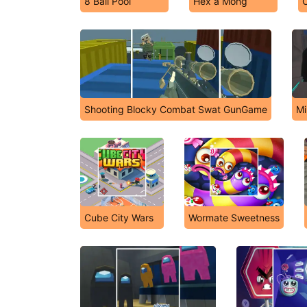
8 Ball Pool
Hex a Mong
C
Shooting Blocky Combat Swat GunGame
Mi
Cube City Wars
Wormate Sweetness