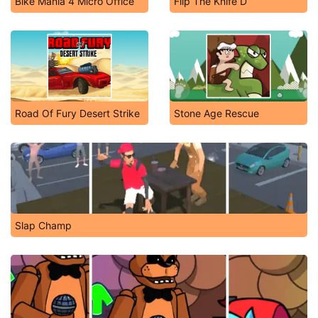
Bike Mania 4 Micro Office
Flip The Knife D
Road Of Fury Desert Strike
Stone Age Rescue
Slap Champ