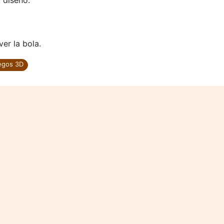
 diseño.
ver la bola.
egos 3D