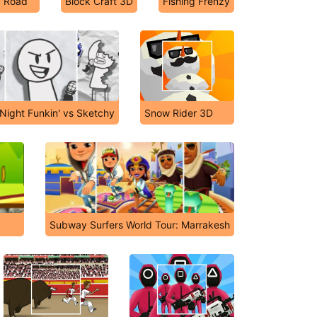
y Road
Block Craft 3D
Fishing Frenzy
 Night Funkin' vs Sketchy
Snow Rider 3D
Subway Surfers World Tour: Marrakesh