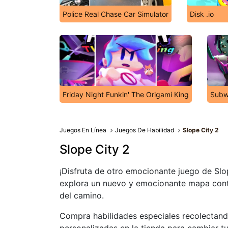
Police Real Chase Car Simulator
Disk .io
Friday Night Funkin' The Origami King
Subw
Juegos En Línea
Juegos De Habilidad
Slope City 2
Slope City 2
¡Disfruta de otro emocionante juego de Slo
explora un nuevo y emocionante mapa contr
del camino.
Compra habilidades especiales recolectan