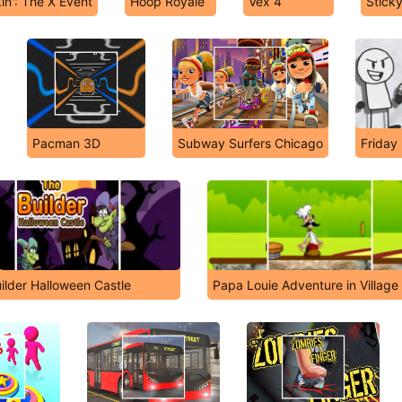
in': The X Event
Hoop Royale
Vex 4
Stick
Pacman 3D
Subway Surfers Chicago
Friday
ilder Halloween Castle
Papa Louie Adventure in Village