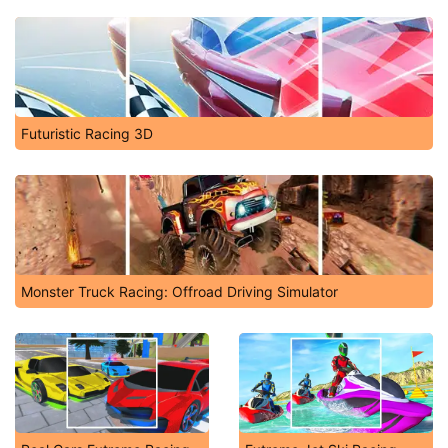
Futuristic Racing 3D
Monster Truck Racing: Offroad Driving Simulator