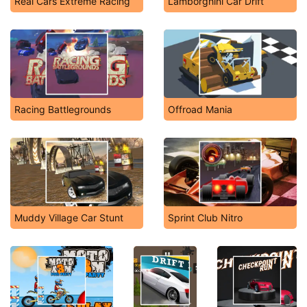
Real Cars Extreme Racing
Lamborghini Car Drift
Racing Battlegrounds
Offroad Mania
Muddy Village Car Stunt
Sprint Club Nitro