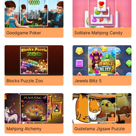
Goodgame Poker
Solitaire Mahjong Candy
Blocks Puzzle Zoo
Jewels Blitz 5
Mahjong Alchemy
Gudetama Jigsaw Puzzle