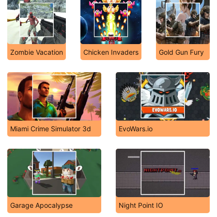
Zombie Vacation
Chicken Invaders
Gold Gun Fury
Miami Crime Simulator 3d
EvoWars.io
Garage Apocalypse
Night Point IO