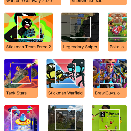
Warzone Getaway 2020
Shellshockers.io
Stickman Team Force 2
Legendary Sniper
Poke.io
Tank Stars
Stickman Warfield
BrawlGuys.io