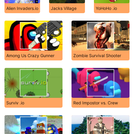
Alien Invaders.io
Jacks Village
YoHoHo .io
Among Us Crazy Gunner
Zombie Survival Shooter
Surviv .io
Red Impostor vs. Crew