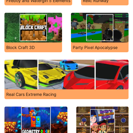
Fireboy and Watergirl 5 Elements
Relic Runway
Block Craft 3D
Party Pixel Apocalypse
Real Cars Extreme Racing