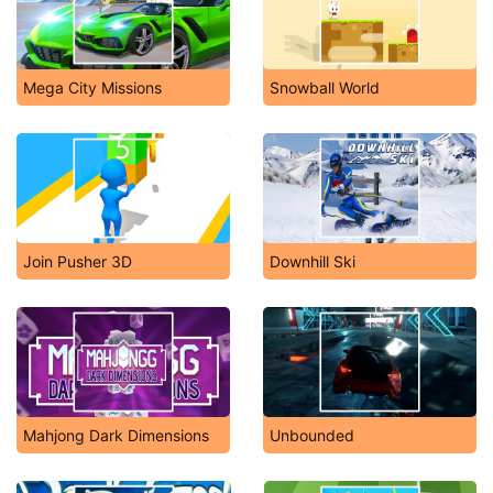
Mega City Missions
Snowball World
Join Pusher 3D
Downhill Ski
Mahjong Dark Dimensions
Unbounded