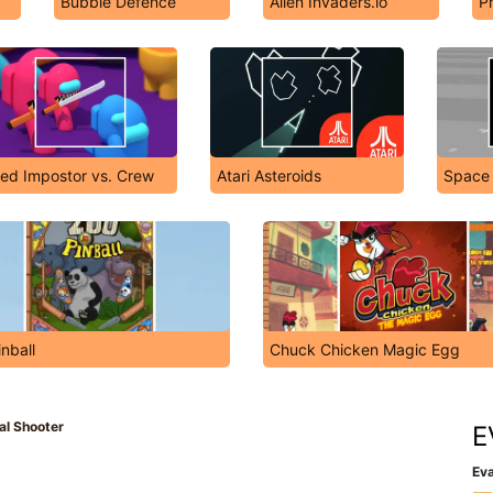
Bubble Defence
Alien Invaders.io
P
ed Impostor vs. Crew
Atari Asteroids
Space
nball
Chuck Chicken Magic Egg
al Shooter
E
Eva