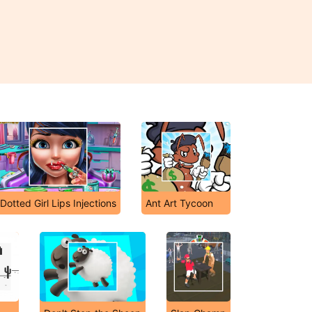
Dotted Girl Lips Injections
Ant Art Tycoon