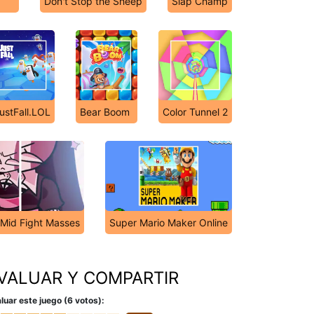
Don't Stop the Sheep
Slap Champ
ustFall.LOL
Bear Boom
Color Tunnel 2
s Mid Fight Masses
Super Mario Maker Online
VALUAR Y COMPARTIR
luar este juego (6 votos):