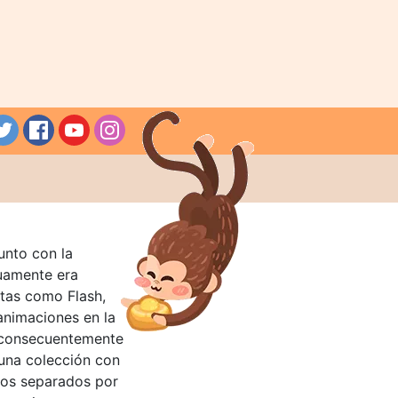
unto con la
guamente era
tas como Flash,
nimaciones en la
 consecuentemente
 una colección con
llos separados por