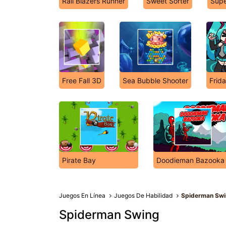
Rail Blazers Runner
Sweet Sorter
Supe
Free Fall 3D
Sea Bubble Shooter
Frid
Pirate Bay
Doodieman Bazooka
Juegos En Línea
Juegos De Habilidad
Spiderman Sw
Spiderman Swing