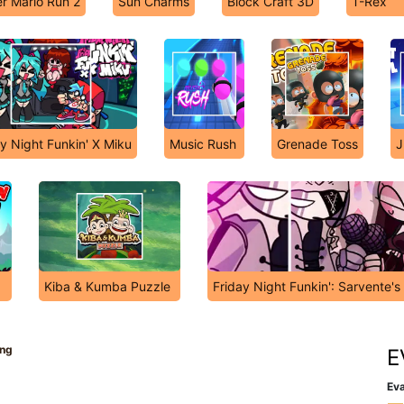
r Mario Run 2
Sun Charms
Block Craft 3D
T-Rex
ay Night Funkin' X Miku
Music Rush
Grenade Toss
J
Kiba & Kumba Puzzle
Friday Night Funkin': Sarvente'
ing
E
Eva