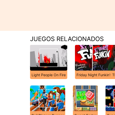
JUEGOS RELACIONADOS
Light People On Fire
Friday Night Funkin': 