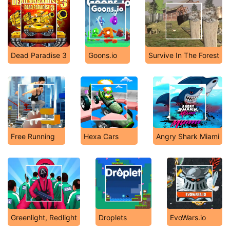
Dead Paradise 3
Goons.io
Survive In The Forest
Free Running
Hexa Cars
Angry Shark Miami
Greenlight, Redlight
Droplets
EvoWars.io