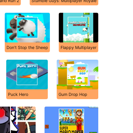
ario Run 2
Stumble Guys: Multiplayer Royale
Don't Stop the Sheep
Flappy Multiplayer
Puck Hero
Gum Drop Hop