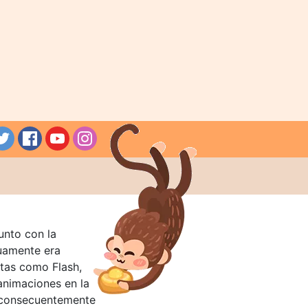
unto con la
guamente era
tas como Flash,
nimaciones en la
 consecuentemente