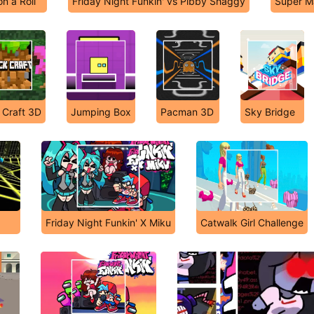
on a Roll
Friday Night Funkin' vs Pibby Shaggy
Super M
 Craft 3D
Jumping Box
Pacman 3D
Sky Bridge
Friday Night Funkin' X Miku
Catwalk Girl Challenge