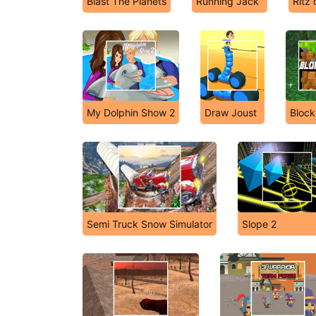
Blast The Planets
Running Jack
Ritz 
My Dolphin Show 2
Draw Joust
Block
Semi Truck Snow Simulator
Slope 2