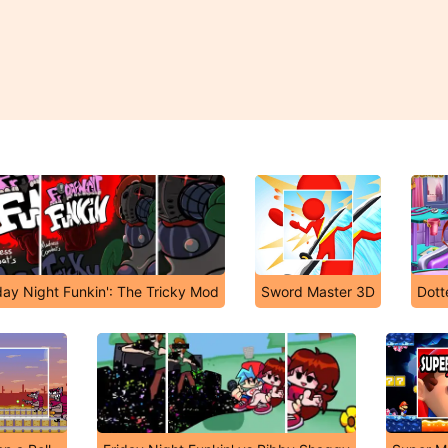
day Night Funkin': The Tricky Mod
Sword Master 3D
Dotte