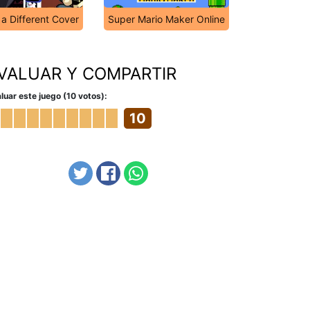
a Different Cover
Super Mario Maker Online
VALUAR Y COMPARTIR
luar este juego (10 votos):
10