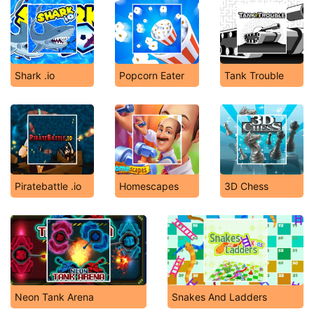
Shark .io
Popcorn Eater
Tank Trouble
Piratebattle .io
Homescapes
3D Chess
Neon Tank Arena
Snakes And Ladders