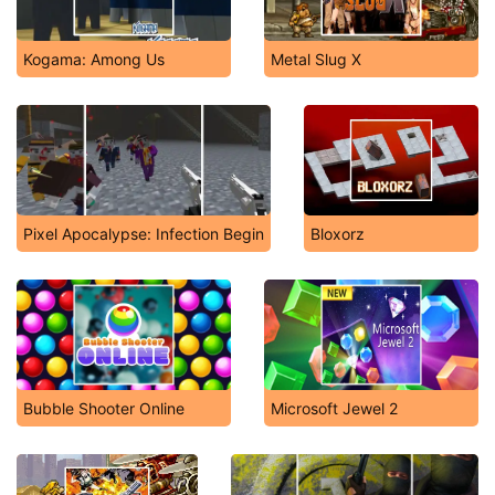
Kogama: Among Us
Metal Slug X
Pixel Apocalypse: Infection Begin
Bloxorz
Bubble Shooter Online
Microsoft Jewel 2