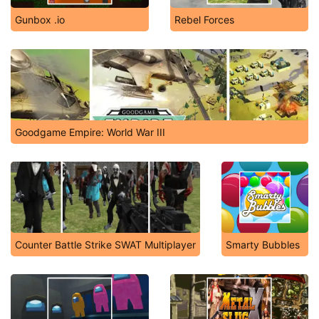
Gunbox .io
Rebel Forces
Goodgame Empire: World War III
Counter Battle Strike SWAT Multiplayer
Smarty Bubbles