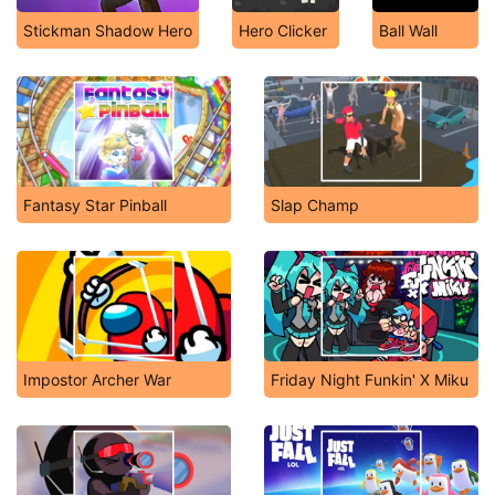
Stickman Shadow Hero
Hero Clicker
Ball Wall
Fantasy Star Pinball
Slap Champ
Impostor Archer War
Friday Night Funkin' X Miku