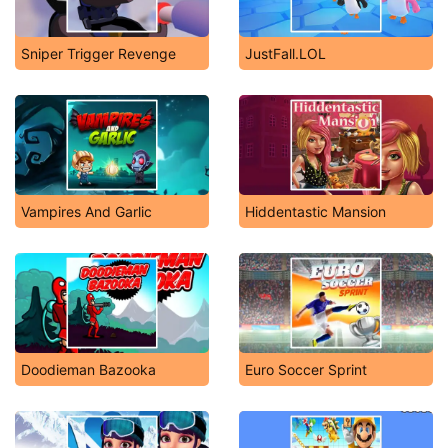
Sniper Trigger Revenge
JustFall.LOL
Vampires And Garlic
Hiddentastic Mansion
Doodieman Bazooka
Euro Soccer Sprint