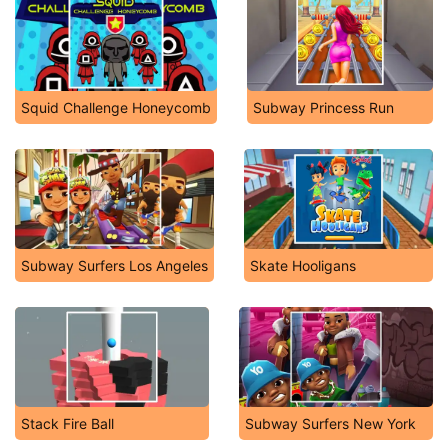
Squid Challenge Honeycomb
Subway Princess Run
Subway Surfers Los Angeles
Skate Hooligans
Stack Fire Ball
Subway Surfers New York