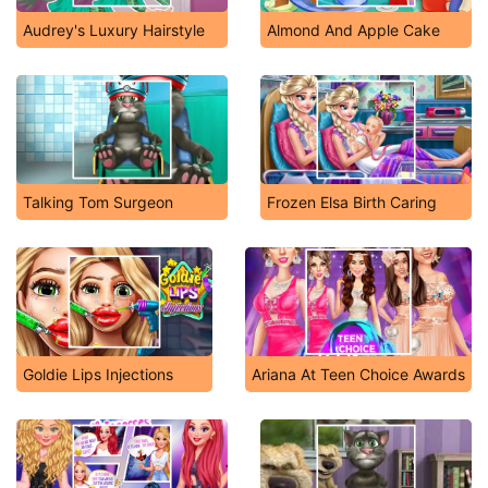
Audrey's Luxury Hairstyle
Almond And Apple Cake
Talking Tom Surgeon
Frozen Elsa Birth Caring
Goldie Lips Injections
Ariana At Teen Choice Awards