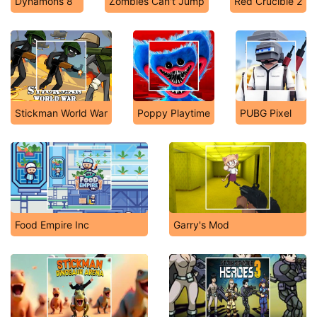
Dynamons 8
Zombies Can't Jump
Red Crucible 2
Stickman World War
Poppy Playtime
PUBG Pixel
Food Empire Inc
Garry's Mod