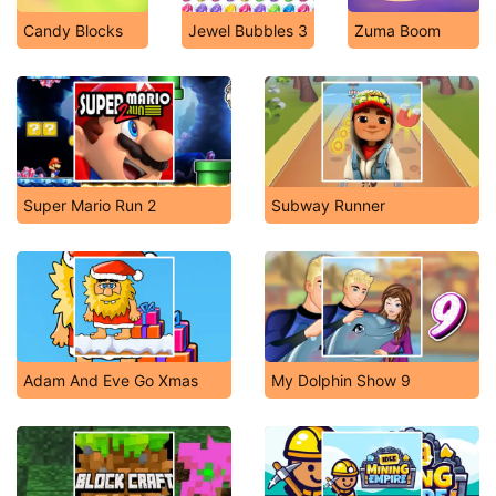
Candy Blocks
Jewel Bubbles 3
Zuma Boom
Super Mario Run 2
Subway Runner
Adam And Eve Go Xmas
My Dolphin Show 9