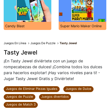
Candy Blast
Super Mario Maker Online
Juegos En Línea
Juegos De Puzzle
Tasty Jewel
Tasty Jewel
¡En Tasty Jewel diviértete con un juego de
rompecabezas de dulces! ¡Combina todos los dulces
para hacerlos explotar! ¡Hay varios niveles para ti! -
Jugar Tasty Jewel Gratis y Diviértete!
Juegos de Eliminar Piezas Iguales
Juegos de Dulce
Juegos de Puzzle
Juegos divertidos
Juegos de Match 3