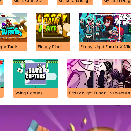
2
Block Craft 3D
Snake Challenge
My Little Dra
gry Turds
Floppy Pipe
Friday Night Funkin' X Mik
Swing Copters
Friday Night Funkin': Sarvente'