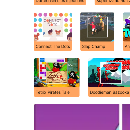
Dotted Girl Lips Injections
Super Mario Run 
Connect The Dots
Slap Champ
An
Tetrix Pirates Tale
Doodieman Bazooka