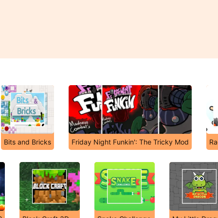
Bits and Bricks
Friday Night Funkin': The Tricky Mod
Ra