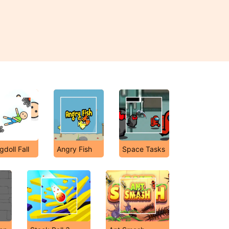
gdoll Fall
Angry Fish
Space Tasks