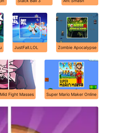
gon
Stack Ball 3
Ant Smash
u
JustFall.LOL
Zombie Apocalypse
s Mid Fight Masses
Super Mario Maker Online