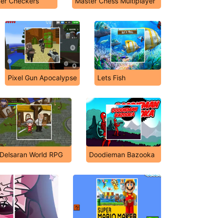
er Checkers
Master Chess Multiplayer
Pixel Gun Apocalypse
Lets Fish
Delsaran World RPG
Doodieman Bazooka