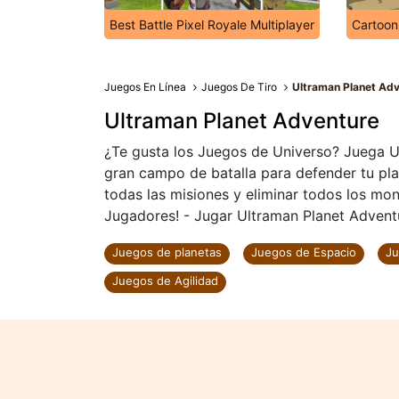
Best Battle Pixel Royale Multiplayer
Cartoon
Juegos En Línea
Juegos De Tiro
Ultraman Planet Ad
Ultraman Planet Adventure
¿Te gusta los Juegos de Universo? Juega Ul
gran campo de batalla para defender tu pl
todas las misiones y eliminar todos los mo
Jugadores! - Jugar Ultraman Planet Adventu
Juegos de planetas
Juegos de Espacio
Ju
Juegos de Agilidad