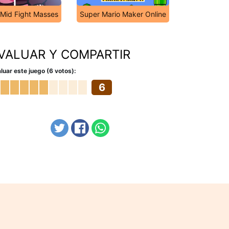
s Mid Fight Masses
Super Mario Maker Online
VALUAR Y COMPARTIR
luar este juego (6 votos):
6