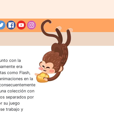
unto con la
guamente era
tas como Flash,
nimaciones en la
 consecuentemente
 una colección con
llos separados por
or su juego
se trabajo y