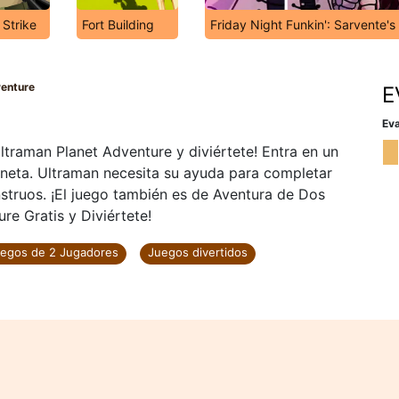
 Strike
Fort Building
Friday Night Funkin': Sarvente'
venture
E
Eva
traman Planet Adventure y diviértete! Entra en un
aneta. Ultraman necesita su ayuda para completar
nstruos. ¡El juego también es de Aventura de Dos
re Gratis y Diviértete!
egos de 2 Jugadores
Juegos divertidos