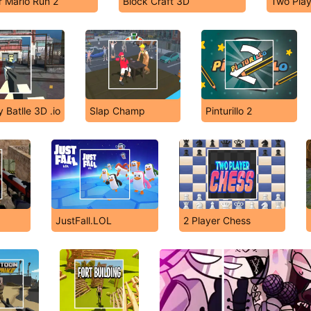
 Mario Run 2
Block Craft 3D
Two Play
y Batlle 3D .io
Slap Champ
Pinturillo 2
JustFall.LOL
2 Player Chess