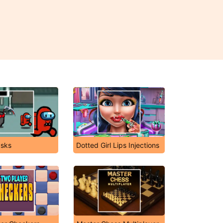
sks
Dotted Girl Lips Injections